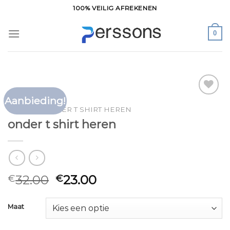
Ga
100% VEILIG AFREKENEN
naar
inhoud
0
Aanbieding!
Toevoegen
HOME
/
ONDER T SHIRT HEREN
aan
onder t shirt heren
verlanglijst
32.00
23.00
€
€
Maat