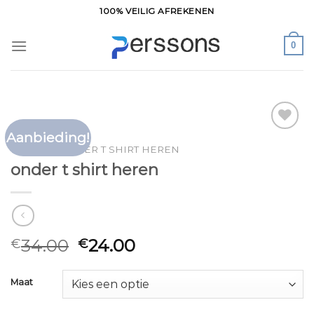
Ga
100% VEILIG AFREKENEN
naar
inhoud
0
Aanbieding!
Toevoegen
HOME
/
ONDER T SHIRT HEREN
aan
onder t shirt heren
verlanglijst
34.00
24.00
€
€
Maat