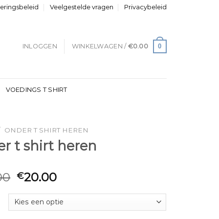
neringsbeleid
Veelgestelde vragen
Privacybeleid
0
INLOGGEN
WINKELWAGEN /
€
0.00
VOEDINGS T SHIRT
/
ONDER T SHIRT HEREN
r t shirt heren
00
20.00
€