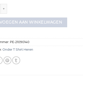
shirt heren aantal
VOEGEN AAN WINKELWAGEN
ummer:
PE-21090140
e:
Onder T Shirt Heren