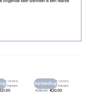
e volgende keer wanneer ik een reactie
SHIRT HEREN
ONDER T SHIRT HEREN
ng!
Aanbieding!
Toevoegen
Toevoegen
shirt heren
onder t shirt heren
aan
aan
€
21.00
€
28.00
€
20.00
verlanglijst
verlanglijst