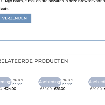
Mijn naam, e-mail en site bewaren in deze browser voor d
laats.
RELATEERDE PRODUCTEN
 T SHIRT HEREN
ONDER T SHIRT HEREN
ONDER T 
eding!
Aanbieding!
Aanbiedi
Toevoegen
Toevoegen
 t shirt heren
onder t shirt heren
onder t 
aan
aan
00
€
24.00
€
35.00
€
25.00
€
29.00
verlanglijst
verlanglijst