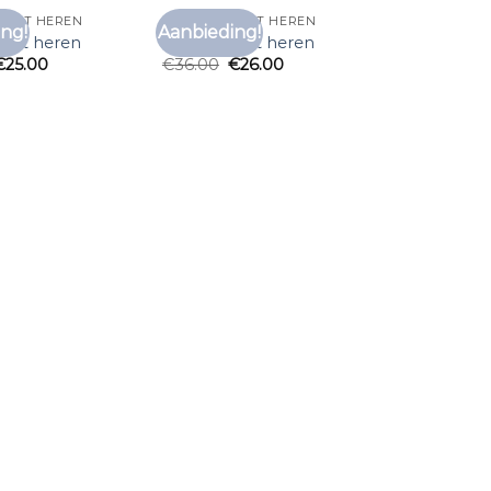
SHIRT HEREN
ONDER T SHIRT HEREN
ng!
Aanbieding!
Toevoegen
Toevoegen
shirt heren
onder t shirt heren
aan
aan
€
25.00
€
36.00
€
26.00
verlanglijst
verlanglijst