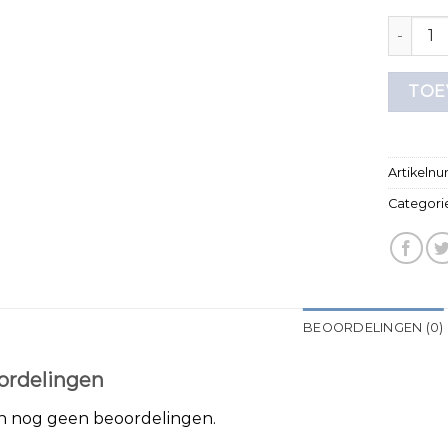
onder t 
TOE
Artikeln
Categori
BEOORDELINGEN (0)
ordelingen
jn nog geen beoordelingen.