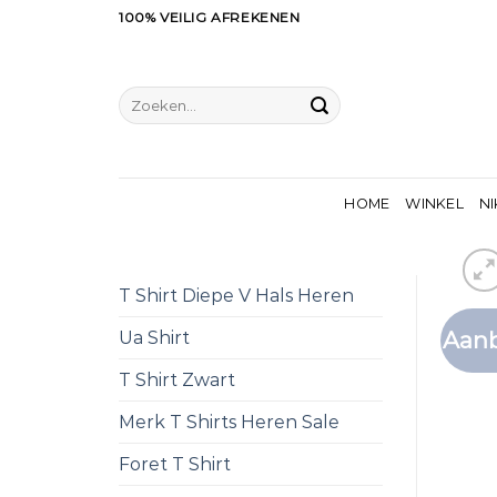
Ga
100% VEILIG AFREKENEN
naar
inhoud
Zoeken
naar:
HOME
WINKEL
NI
T Shirt Diepe V Hals Heren
Aanb
Ua Shirt
T Shirt Zwart
Merk T Shirts Heren Sale
Foret T Shirt