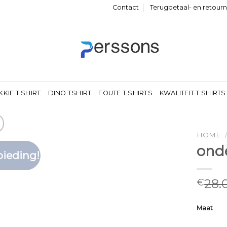
Contact
Terugbetaal- en retour
KKIE T SHIRT
DINO TSHIRT
FOUTE T SHIRTS
KWALITEIT T SHIRTS
HOME
onde
ieding!
Toevoegen
aan
verlanglijst
28.
€
Maat