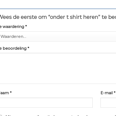
ees de eerste om “onder t shirt heren” te b
e waardering
*
e beoordeling
*
Naam
*
E-mail
*