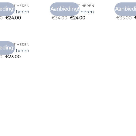
 T SHIRT HEREN
ONDER T SHIRT HEREN
ONDER T 
eding!
Aanbieding!
Aanbiedi
Toevoegen
Toevoegen
 t shirt heren
onder t shirt heren
onder t 
aan
aan
00
€
24.00
€
34.00
€
24.00
€
35.00
verlanglijst
verlanglijst
 T SHIRT HEREN
eding!
Toevoegen
 t shirt heren
aan
00
€
23.00
verlanglijst