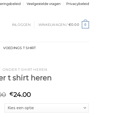
neringsbeleid
Veelgestelde vragen
Privacybeleid
0
INLOGGEN
WINKELWAGEN /
€
0.00
VOEDINGS T SHIRT
/
ONDER T SHIRT HEREN
r t shirt heren
00
24.00
€