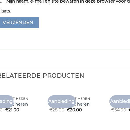
Mijn naam, e-mail en site bewaren in deze browser voor d
laats.
RELATEERDE PRODUCTEN
 T SHIRT HEREN
ONDER T SHIRT HEREN
ONDER T 
eding!
Aanbieding!
Aanbiedi
Toevoegen
Toevoegen
 t shirt heren
onder t shirt heren
onder t 
aan
aan
00
€
21.00
€
28.00
€
20.00
€
34.00
verlanglijst
verlanglijst