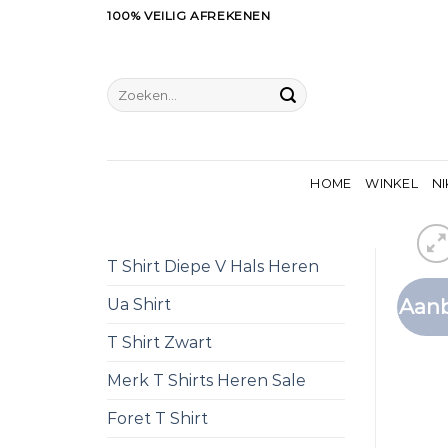
Ga
100% VEILIG AFREKENEN
naar
inhoud
Zoeken
naar:
HOME
WINKEL
NI
T Shirt Diepe V Hals Heren
Aanb
Ua Shirt
T Shirt Zwart
Merk T Shirts Heren Sale
Foret T Shirt