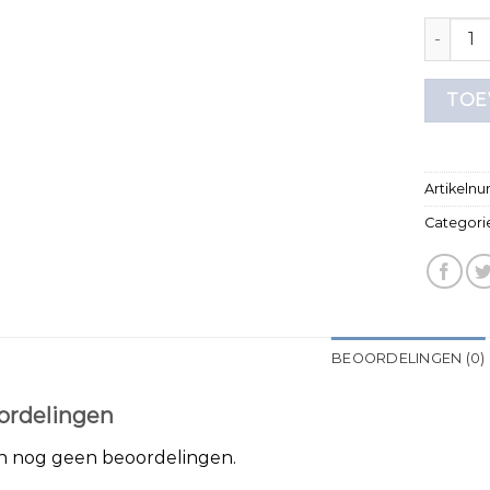
onder t 
TOE
Artikeln
Categori
BEOORDELINGEN (0)
ordelingen
jn nog geen beoordelingen.