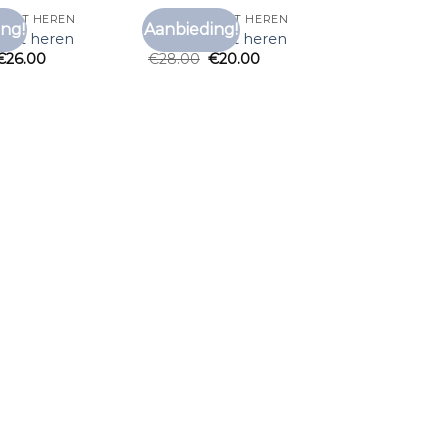
SHIRT HEREN
ONDER T SHIRT HEREN
ng!
Aanbieding!
Toevoegen
Toevoegen
shirt heren
onder t shirt heren
aan
aan
€
26.00
€
28.00
€
20.00
verlanglijst
verlanglijst