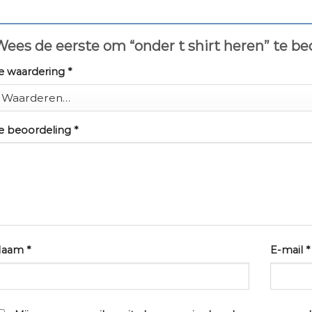
ees de eerste om “onder t shirt heren” te b
e waardering
*
e beoordeling
*
Naam
*
E-mail
*