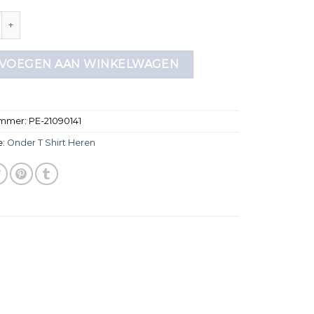
shirt heren aantal
VOEGEN AAN WINKELWAGEN
ummer:
PE-21090141
e:
Onder T Shirt Heren