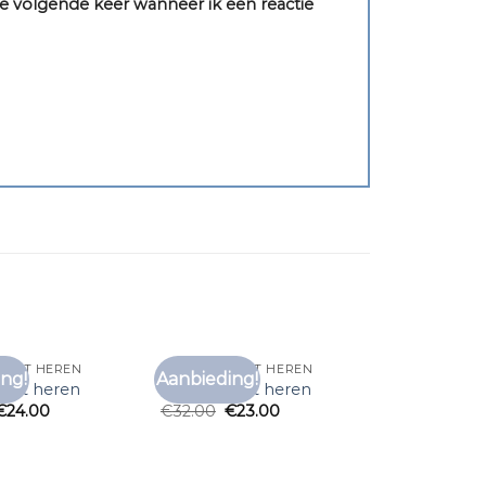
e volgende keer wanneer ik een reactie
SHIRT HEREN
ONDER T SHIRT HEREN
ng!
Aanbieding!
Toevoegen
Toevoegen
shirt heren
onder t shirt heren
aan
aan
€
24.00
€
32.00
€
23.00
verlanglijst
verlanglijst