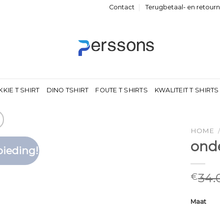
Contact
Terugbetaal- en retour
KKIE T SHIRT
DINO TSHIRT
FOUTE T SHIRTS
KWALITEIT T SHIRTS
HOME
onde
ieding!
Toevoegen
aan
verlanglijst
34.
€
Maat