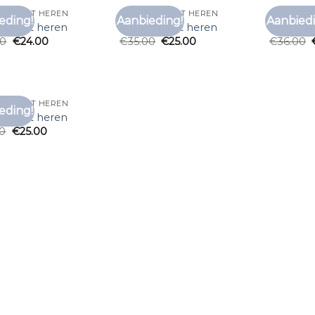
 T SHIRT HEREN
ONDER T SHIRT HEREN
ONDER T 
eding!
Aanbieding!
Aanbiedi
Toevoegen
Toevoegen
 t shirt heren
onder t shirt heren
onder t 
aan
aan
00
€
24.00
€
35.00
€
25.00
€
36.00
verlanglijst
verlanglijst
 T SHIRT HEREN
eding!
Toevoegen
 t shirt heren
aan
00
€
25.00
verlanglijst